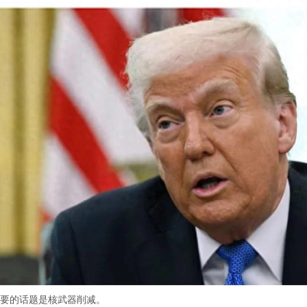
要的话题是核武器削减。