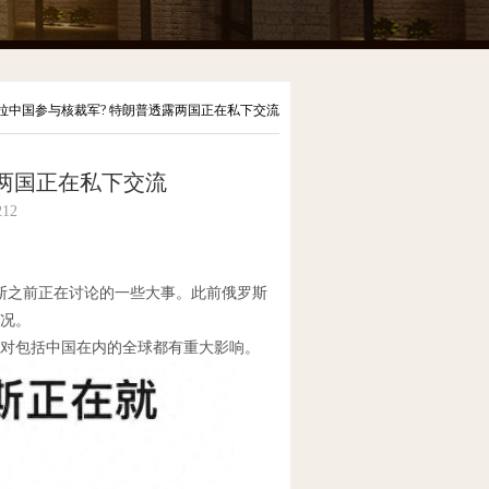
想拉中国参与核裁军? 特朗普透露两国正在私下交流
露两国正在私下交流
12
斯之前正在讨论的一些大事。此前俄罗斯
况。
对包括中国在内的全球都有重大影响。