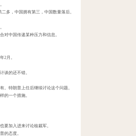
。
第二多，中国拥有第三，中国数量落后。
。
合对中国传递某种压力和信息。
年2月。
计谈的还不错。
有。特朗普上任后继续讨论这个问题。
样的一个措施。
也要加入进来讨论核裁军。
普的态度。