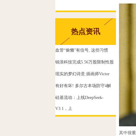
热点资讯
血管“偷懒”有信号, 这些习惯
锦浪科技完成5.56万股限制性股
现实的梦幻诗意:插画师Victor
有好有坏! 多尔古本场防守4解
硅基流动：上线DeepSeek-
V3.1，上
其中很重