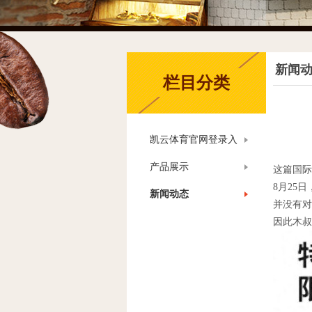
新闻
栏目分类
凯云体育官网登录入
口介绍
产品展示
这篇国际
8月25
新闻动态
并没有对
因此木叔